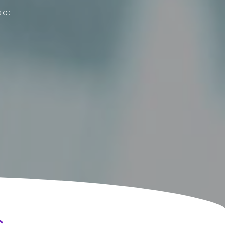
xo:
s