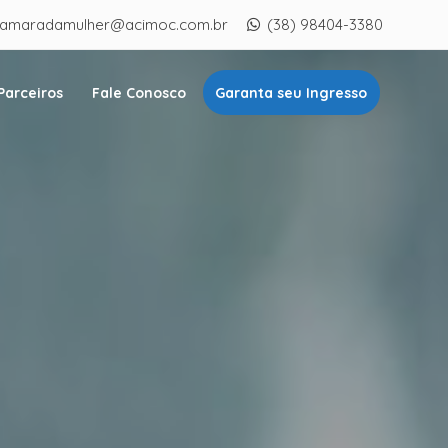
amaradamulher@acimoc.com.br
(38) 98404-3380
Parceiros
Fale Conosco
Garanta seu Ingresso
|