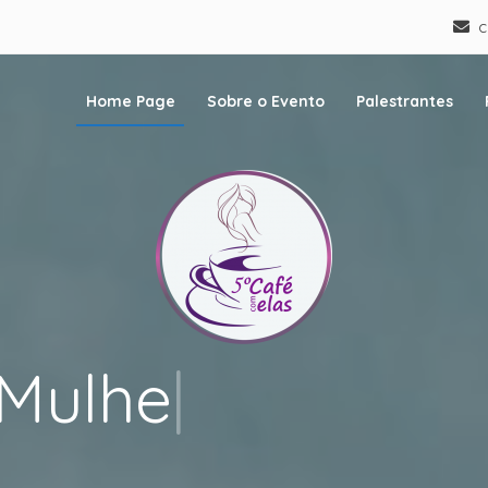
c
Home Page
Sobre o Evento
Palestrantes
 Elas
ulher Empreendedora
Mulher Empreen