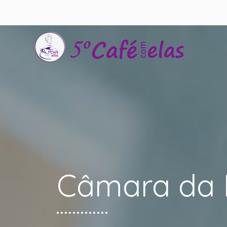
Café com
Câmara da M
Câmara da 