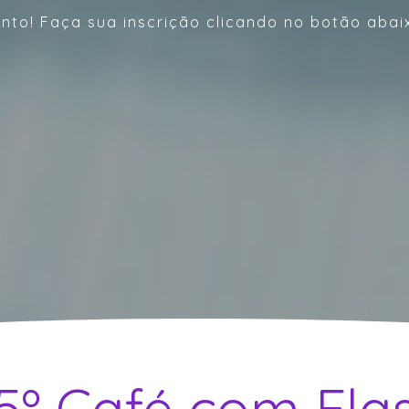
nto! Faça sua inscrição clicando no botão abai
5º Café com Ela